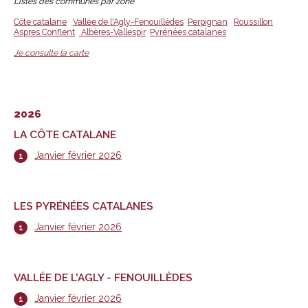
Listes des communes par zone
Côte catalane
Vallée de l'Agly-Fenouillèdes
Perpignan
Roussillon
Aspres Conflent
Albères-Vallespir
Pyrénées catalanes
Je consulte la carte
2026
LA CÔTE CATALANE
Janvier février 2026
LES PYRÉNÉES CATALANES
Janvier février 2026
VALLÉE DE L'AGLY - FENOUILLÈDES
Janvier février 2026