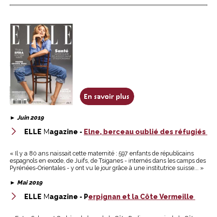
►
Juin 2019
ELLE
M
agazine -
Elne, berceau oublié des réfugiés
« Il y a 80 ans naissait cette maternité : 597 enfants de républicains
espagnols en exode, de Juifs, de Tsiganes - internés dans les camps des
Pyrénées-Orientales - y ont vu le jour grâce à une institutrice suisse... »
►
Mai 2019
ELLE
M
agazine - P
erpignan et la Côte Vermeille