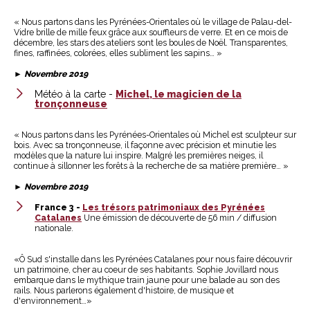
« Nous partons dans les Pyrénées-Orientales où le village de Palau-del-
Vidre brille de mille feux grâce aux souffleurs de verre. Et en ce mois de
décembre, les stars des ateliers sont les boules de Noël. Transparentes,
fines, raffinées, colorées, elles subliment les sapins… »
►
Novembre 2019
Météo à la carte -
Michel, le magicien de la
tronçonneuse
« Nous partons dans les Pyrénées-Orientales où Michel est sculpteur sur
bois. Avec sa tronçonneuse, il façonne avec précision et minutie les
modèles que la nature lui inspire. Malgré les premières neiges, il
continue à sillonner les forêts à la recherche de sa matière première… »
►
Novembre 2019
France 3 -
Les trésors patrimoniaux des Pyrénées
Catalanes
Une émission de découverte de 56 min / diffusion
nationale.
«Ô Sud s'installe dans les Pyrénées Catalanes pour nous faire découvrir
un patrimoine, cher au coeur de ses habitants. Sophie Jovillard nous
embarque dans le mythique train jaune pour une balade au son des
rails. Nous parlerons également d'histoire, de musique et
d'environnement…»