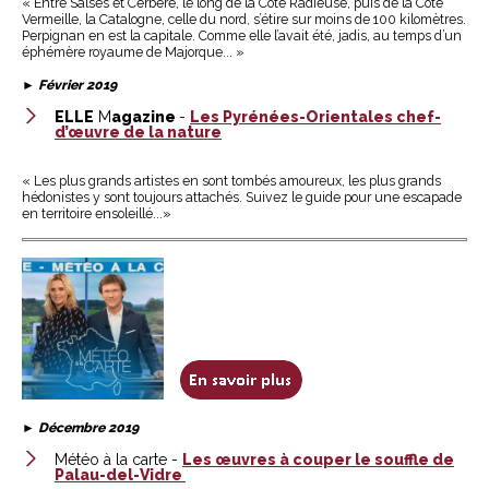
« Entre Salses et Cerbère, le long de la Côte Radieuse, puis de la Côte
Vermeille, la Catalogne, celle du nord, s’étire sur moins de 100 kilomètres.
Perpignan en est la capitale. Comme elle l’avait été, jadis, au temps d’un
éphémère royaume de Majorque... »
►
Février 2019
ELLE
M
agazine
-
Les Pyrénées-Orientales chef-
d’œuvre de la nature
« Les plus grands artistes en sont tombés amoureux, les plus grands
hédonistes y sont toujours attachés. Suivez le guide pour une escapade
en territoire ensoleillé...»​
►
Décembre 2019
Météo à la carte -
Les œuvres à couper le souffle de
Palau-del-Vidre