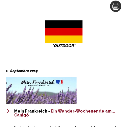
*OUTDOOR*
►
Septembre 2019
Mein Frankreich -
Ein Wander-Wochenende am …
Canigó