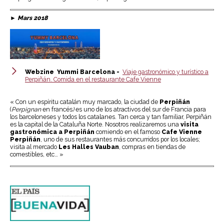
► Mars 2018
Webzine Yummi Barcelona -
Viaje gastronómico y turístico a
Perpiñán. Comida en el restaurante Cafe Vienne
« Con un espíritu catalán muy marcado, la ciudad de
Perpiñán
(
Perpignan
en francés
)
es uno de los atractivos del sur de Francia para
los barceloneses y todos los catalanes. Tan cerca y tan familiar, Perpiñán
es la capital de la Cataluña Norte. Nosotros realizaremos una
visita
gastronómica a Perpiñán
comiendo en el famoso
Cafe Vienne
Perpiñán
, uno de sus restaurantes más concurridos por los locales;
visita al mercado
Les Halles Vauban
, compras en tiendas de
comestibles, etc… »