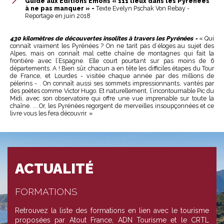
Guide aux Editions Emons « 111 lieux dans les Pyrénées
à ne pas manquer » -
Texte Evelyn Pschak Von Rebay -
Reportage en juin 2018
430 kilomètres de découvertes insolites à travers les Pyrénées -
« Qui
connaît vraiment les Pyrénées ? On ne tarit pas d`éloges au sujet des
Alpes, mais on connaît mal cette chaîne de montagnes qui fait la
frontière avec l´Espagne. Elle court pourtant sur pas moins de 6
départements. A ! Bien sûr, chacun a en tête les difficiles étapes du Tour
de France, et Lourdes - visitée chaque année par des millions de
pèlerins - . On connaît aussi ses sommets impressionnants, vantés par
des poètes comme Victor Hugo. Et naturellement, l´incontournable Pic du
Midi, avec son observatoire qui offre une vue imprenable sur toute la
chaîne. ... Or, les Pyrénées regorgent de merveilles insoupçonnées et ce
livre vous les fera découvrir. »
ACTUALITÉ
FORMATIONS
Retrouvez la liste des formations en lien avec le tourisme
proposées par Atout France, ADN Tourisme et le CRTL