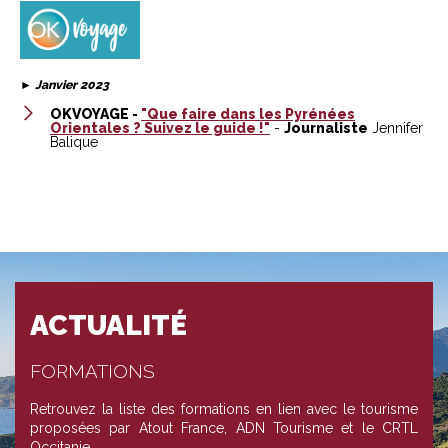
►
Janvier 2023
OKVOYAGE -
"Que faire dans les Pyrénées
Orientales ? Suivez le guide !"
-
Journaliste
Jennifer
Balique
ACTUALITÉ
FORMATIONS
Retrouvez la liste des formations en lien avec le tourisme
proposées par Atout France, ADN Tourisme et le CRTL
Occitanie