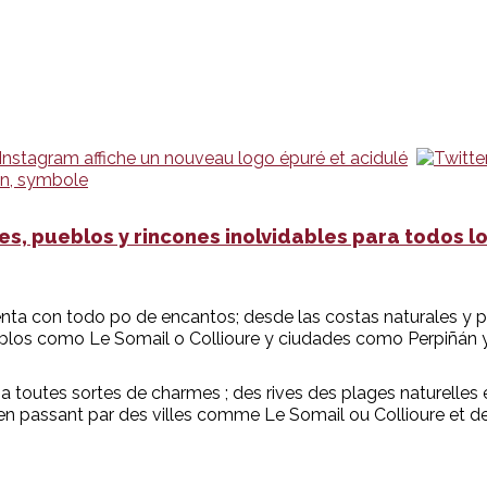
es, pueblos y rincones inolvidables para todos l
uenta con todo po de encantos; desde las costas naturales y 
blos como Le Somail o Collioure y ciudades como Perpiñán 
, a toutes sortes de charmes ; des rives des plages naturelle
n passant par des villes comme Le Somail ou Collioure et d