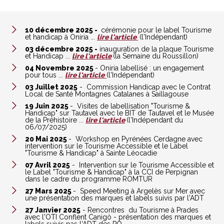
10 décembre 2025 -
cérémonie pour le label Tourisme
et handicap à Oniria ...
lire l'article
(l'Indépendant)
03 décembre 2025 -
inauguration de la plaque Tourisme
et Handicap ...
lire l'article
(la Semaine du Roussillon)
04 Novembre 2025
- Oniria labellisé : un engagement
pour tous ...
lire l'article
(l'Indépendant)
03 Juillet 2025
- Commission Handicap avec le Contrat
Local de Santé Montagnes Catalanes à Saillagouse
19 Juin 2025
- Visites de labellisation "Tourisme &
Handicap" sur Tautavel avec le BIT de Tautavel et le Musée
de la Préhistoire ...
lire l'article
(l'Indépendant du
06/07/2025)
20 Mai 2025
- Workshop en Pyrénées Cerdagne avec
intervention sur le Tourisme Accessible et le Label
"Tourisme & Handicap" à Sainte Léocadie
07 Avril 2025
- Intervention sur le Tourisme Accessible et
le Label "Tourisme & Handicap" à la CCI de Perpignan
dans le cadre du programme ROMTUR
27 Mars 2025
- Speed Meeting à Argelès sur Mer avec
une présentation des marques et labels suivis par l'ADT
27 Janvier 2025
- Rencontres du Tourisme à Prades
avec l'OTI Conflent Canigò - présentation des marques et