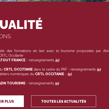
UALITÉ
IONS
liste des formations en lien avec le tourisme proposées par Ato
 CRTL Occitanie
TOUT FRANCE
- renseignements
ici
du
CRTL OCCITANIE
dans le cadre du PRF - renseignements
ici
ateliers numériques du
CRTL OCCITANIE
-
ici
ADN TOURISME
- renseignements
ici
IR PLUS
TOUTES LES ACTUALITÉS