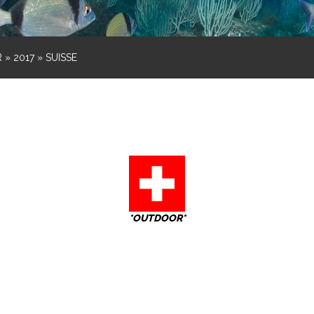
R
»
2017
»
SUISSE
*OUTDOOR*