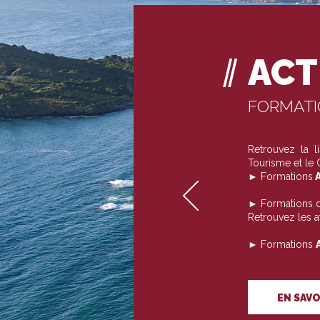
ACT
FORMAT
Retrouvez la 
Tourisme et le
► Formations
A
► Formations 
Retrouvez les 
► Formations
EN SAVO