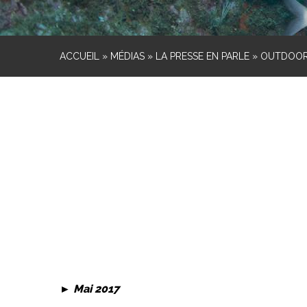
ACCUEIL
»
MÉDIAS
»
LA PRESSE EN PARLE
»
OUTDOO
► Mai 2017