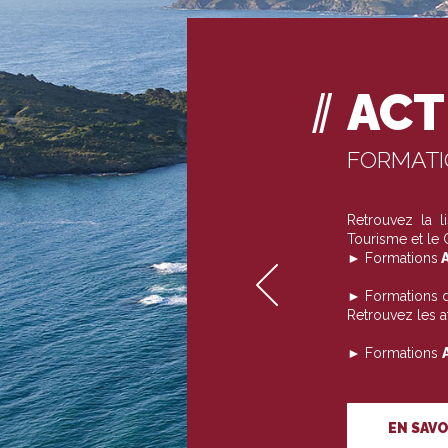
ACT
FORMAT
Retrouvez la 
Tourisme et le
► Formations
A
► Formations 
Retrouvez les 
► Formations
EN SAVO