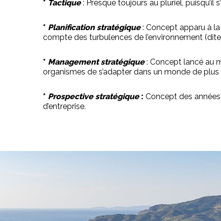
*
Tactique
: Presque toujours au pluriel, puisqu’i
*
Planification stratégique
: Concept apparu à la f
compte des turbulences de l’environnement (dites 
*
Management stratégique
: Concept lancé au m
organismes de s’adapter dans un monde de plus 
*
Prospective stratégique
:
Concept des années qu
d’entreprise.