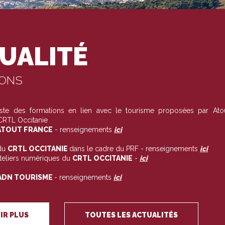
UALITÉ
IONS
liste des formations en lien avec le tourisme proposées par Ato
 CRTL Occitanie
TOUT FRANCE
- renseignements
ici
du
CRTL OCCITANIE
dans le cadre du PRF - renseignements
ici
ateliers numériques du
CRTL OCCITANIE
-
ici
ADN TOURISME
- renseignements
ici
IR PLUS
TOUTES LES ACTUALITÉS