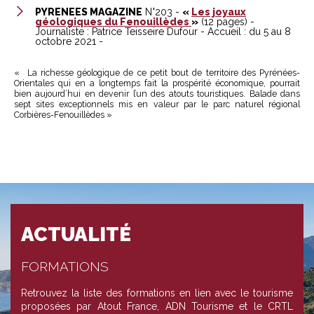
PYRENEES MAGAZINE
N°203 -
«
Les joyaux
géologiques du Fenouillèdes
»
(12 pages) -
Journaliste : Patrice Teisseire Dufour - Accueil : du 5 au 8
octobre 2021 -
« La richesse géologique de ce petit bout de territoire des Pyrénées-
Orientales qui en a longtemps fait la prospérité économique, pourrait
bien aujourd’hui en devenir l’un des atouts touristiques. Balade dans
sept sites exceptionnels mis en valeur par le parc naturel régional
Corbières-Fenouillèdes »
ACTUALITÉ
FORMATIONS
Retrouvez la liste des formations en lien avec le tourisme
proposées par Atout France, ADN Tourisme et le CRTL