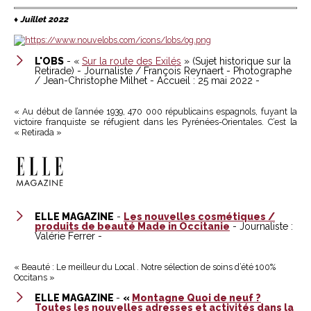
♦
Juillet 2022
L'OBS
- «
Sur la route des Exilés
» (Sujet historique sur la
Retirade) - Journaliste / François Reynaert - Photographe
/ Jean-Christophe Milhet - Accueil : 25 mai 2022 -
« Au début de l’année 1939, 470 000 républicains espagnols, fuyant la
victoire franquiste se réfugient dans les Pyrénées-Orientales. C’est la
« Retirada »
ELLE MAGAZINE
-
Les nouvelles cosmétiques /
produits de beauté Made in Occitanie
- Journaliste :
Valérie Ferrer -
« Beauté : Le meilleur du Local . Notre sélection de soins d’été 100%
Occitans »
ELLE MAGAZINE
-
«
Montagne Quoi de neuf ?
Toutes les nouvelles adresses et activités dans la