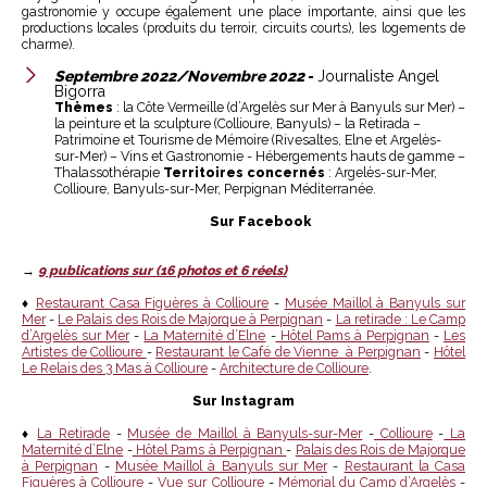
gastronomie y occupe également une place importante, ainsi que les
productions locales (produits du terroir, circuits courts), les logements de
charme).
Septembre 2022/Novembre 2022
-
Journaliste Angel
Bigorra
Thèmes
: la Côte Vermeille (d’Argelès sur Mer à Banyuls sur Mer) –
la peinture et la sculpture (Collioure, Banyuls) – la Retirada –
Patrimoine et Tourisme de Mémoire (Rivesaltes, Elne et Argelès-
sur-Mer) – Vins et Gastronomie - Hébergements hauts de gamme –
Thalassothérapie
Territoires concernés
: Argelès-sur-Mer,
Collioure, Banyuls-sur-Mer, Perpignan Méditerranée.
Sur Facebook
→
9 publications sur (16 photos et 6 réels)
♦
Restaurant Casa Figuères à Collioure
-
Musée Maillol à Banyuls sur
Mer
-
Le Palais des Rois de Majorque à Perpignan
-
La retirade : Le Camp
d’Argelès sur Mer
-
La Maternité d’Elne
-
Hôtel Pams à Perpignan
-
Les
Artistes de Collioure
-
Restaurant le Café de Vienne à Perpignan
-
Hôtel
Le Relais des 3 Mas à Collioure
-
Architecture de Collioure
.
Sur Instagram
♦
La Retirade
-
Musée de Maillol à Banyuls-sur-Mer
-
Collioure
-
La
Maternité d’Elne
-
Hôtel Pams à Perpignan
-
Palais des Rois de Majorque
à Perpignan
-
Musée Maillol à Banyuls sur Mer
-
Restaurant la Casa
Figuères à Collioure
-
Vue sur Collioure
-
Mémorial du Camp d’Argelès
-