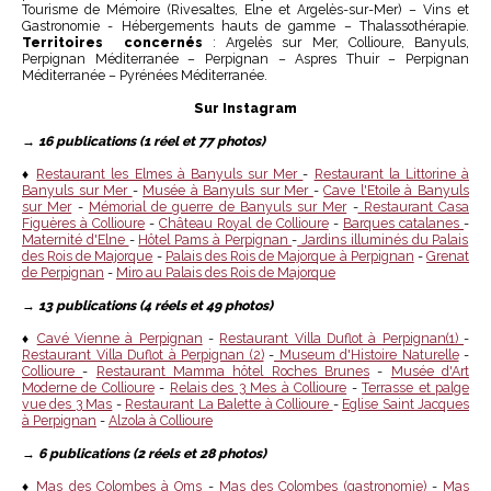
Tourisme de Mémoire (Rivesaltes, Elne et Argelès-sur-Mer) – Vins et
Gastronomie - Hébergements hauts de gamme – Thalassothérapie.
Territoires concernés
: Argelès sur Mer, Collioure, Banyuls,
Perpignan Méditerranée – Perpignan – Aspres Thuir – Perpignan
Méditerranée – Pyrénées Méditerranée.
Sur Instagram
→
16 publications (1 réel et 77 photos)
♦
Restaurant les Elmes à Banyuls sur Mer
-
Restaurant la Littorine à
Banyuls sur Mer
-
Musée à Banyuls sur Mer
-
Cave l'Etoile à Banyuls
sur Mer
-
Mémorial de guerre de Banyuls sur Mer
-
Restaurant Casa
Figuères à Collioure
-
Château Royal de Collioure
-
Barques catalanes
-
Maternité d'Elne
-
Hôtel Pams à Perpignan
-
Jardins illuminés du Palais
des Rois de Majorque
-
Palais des Rois de Majorque à Perpignan
-
Grenat
de Perpignan
-
Miro au Palais des Rois de Majorque
→
13 publications (4 réels et 49 photos)
♦
Cavé Vienne à Perpignan
-
Restaurant Villa Duflot à Perpignan(1)
-
Restaurant Villa Duflot à Perpignan (2)
-
Museum d'Histoire Naturelle
-
Collioure
-
Restaurant Mamma hôtel Roches Brunes
-
Musée d'Art
Moderne de Collioure
-
Relais des 3 Mes à Collioure
-
Terrasse et palge
vue des 3 Mas
-
Restaurant La Balette à Collioure
-
Eglise Saint Jacques
à Perpignan
-
Alzola à Collioure
→
6 publications (2 réels et 28 photos)
♦
Mas des Colombes à Oms
-
Mas des Colombes (gastronomie)
-
Mas