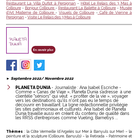
Restaurant La Villa Duflot à Perpignan
-
Hôtel Le Relais des 3 Mas à
Collioure
-
Bonjour Collioure
-
Restaurant La Balette à Collioure
-
Musée
d'Art Moderne de Collioure
-
Visuels de Collioure
-
Café de Vienne à
Perpignan
-
Visite Le Relais des 3 Mas à Collioure
.
►
Septembre 2022/ Novembre 2022
PLANETA DUNIA
- Journaliste : Ana Isabel Escriche -
Comme « Canas de Viaje », Planeta Dunia s’adresse à une
clientèle "séniors" qui veut « profiter de la vie », voyager
vers les destinations qu'ils n'ont pas eu le temps de
découvrir en travaillant. La ligne rédactionnelle privilégie
les sites patrimoniaux et culturels. Ana Isabel de Planeta
Dunia travaille aussi en créant du contenu de qualité dans
les RRSS d’entreprises comme Vueling, Barnebys ...
Thèmes
: la Côte Vermeille (d’Argelès sur Mer à Banyuls sur Mer) – la
peinture et la sculpture (Collioure, Banyuls) – la Retirada – Patrimoine et