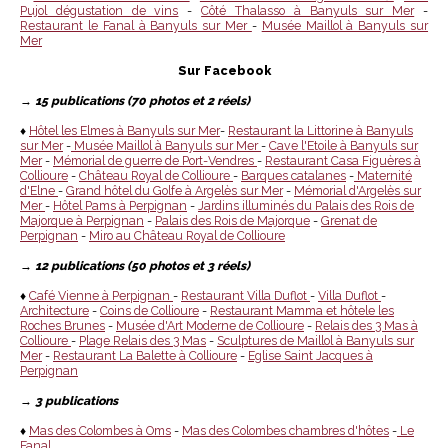
Pujol dégustation de vins
-
Côté Thalasso à Banyuls sur Mer
-
Restaurant le Fanal à Banyuls sur Mer
-
Musée Maillol à Banyuls sur
Mer
Sur Facebook
→
15 publications (70 photos et 2 réels)
♦
Hôtel les Elmes à Banyuls sur Mer
-
Restaurant la Littorine à Banyuls
sur Mer
-
Musée Maillol à Banyuls sur Mer
-
Cave l'Etoile à Banyuls sur
Mer
-
Mémorial de guerre de Port-Vendres
-
Restaurant Casa Figuères à
Collioure
-
Château Royal de Collioure
-
Barques catalanes
-
Maternité
d'Elne
-
Grand hôtel du Golfe à Argelès sur Mer
-
Mémorial d'Argelès sur
Mer
-
Hôtel Pams à Perpignan
-
Jardins illuminés du Palais des Rois de
Majorque à Perpignan
-
Palais des Rois de Majorque
-
Grenat de
Perpignan
-
Miro au Château Royal de Collioure
→
12 publications (50 photos et 3 réels)
♦
Café Vienne à Perpignan
-
Restaurant Villa Duflot
-
Villa Duflot
-
Architecture
-
Coins de Collioure
-
Restaurant Mamma et hôtele les
Roches Brunes
-
Musée d'Art Moderne de Collioure
-
Relais des 3 Mas à
Collioure
-
Plage Relais des 3 Mas
-
Sculptures de Maillol à Banyuls sur
Mer
-
Restaurant La Balette à Collioure
-
Eglise Saint Jacques à
Perpignan
→
3 publications
♦
Mas des Colombes à Oms
-
Mas des Colombes chambres d'hôtes
-
Le
Fanal