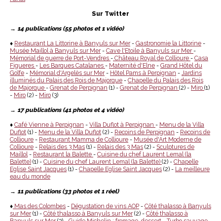
Sur Twitter
→
14 publications (55 photos et 1 vidéo)
♦
Restaurant La Littorine à Banyuls sur Mer
-
Gastronomie la Littorine
-
Musée Maillol à Banyuls sur Mer
-
Cave l'Etoile à Banyuls sur Mer
-
Mémorial de guerre de Port-Vendres
-
Château Royal de Collioure
-
Casa
Figueres
-
Les Barques Catalanes
-
Maternité d'Elne
-
Grand Hôtel du
Golfe
-
Mémorial d'Argelès sur Mer
-
Hôtel Pams à Perpignan
-
Jardins
illuminés du Palais des Rois de Majorque
-
Chapelle du Palais des Rois
de Majorque
-
Grenat de Perpignan
(1) -
Grenat de Perpignan
(2) -
Miro
(1)
-
Miro
(2) -
Miro
(3)
→
17 publications (41 photos et 4 vidéo)
♦
Café Vienne à Perpignan
-
Villa Duflot à Perpignan
-
Menu de la Villa
Duflot
(1) -
Menu de la Villa Duflot
(2) -
Recoins de Perpignan
-
Recoins de
Collioure
-
Restaurant Mamma de Collioure
-
Musée d'Art Moderne de
Collioure
-
Relais des 3 Mas
(1) -
Relais des 3 Mas
(2) -
Sculptures de
Maillol
-
Restaurant la Balette
-
Cuisine du chef Laurent Lemal (la
Balette)
(1) -
Cuisine du chef Laurent Lemal (la Balette)
(2) -
Chapelle
Eglise Saint Jacques
(1) -
Chapelle Eglise Saint Jacques
(2) -
La meilleure
eau du monde
→
11 publications (33 photos et 1 réel)
♦
Mas des Colombes
-
Dégustation de vins AOP
-
Côté thalasso à Banyuls
sur Mer
(1) -
Côté thalasso à Banyuls sur Mer
(2) -
Côté thalasso à
Banyuls sur Mer
(3) -
Guide Michelin : fromage, dessert
-
Turbo sauvage