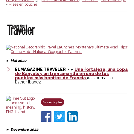
-
Mises en bouche
►
Mai 2022
ELMAGAZINE TRAVELER
-
«
Una fortaleza, una copa
de Banyuls y un tren amarillo en uno de los
pueblos más bonitos de Francia
» -
Journaliste :
Esther Ibanez
►
Décembre 2022