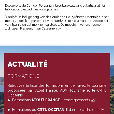
Découverte du Canigó, Perpignan, la culture catalane et l’artisanat : la
fabrication d’espadrilles ou vigatanes
“Canigó: De heilige berg van de Catalanen De Pyrénées-Orientales is het
meest zuidelijk departement van Frankrijk. Tot 1659 maakten ze deel uit
van Spanje en dat merk je nog steeds. De meeste inwoners noemen
zich geen Fransen, maar Catalanen...»
ACTUALITÉ
FORMATIONS
Retrouvez la liste des formations en lien avec le tourisme
proposées par Atout France, ADN Tourisme et le CRTL
Occitanie
► Formations
ATOUT FRANCE
- renseignements
ici
► Formations du
CRTL OCCITANIE
dans le cadre du PRF -