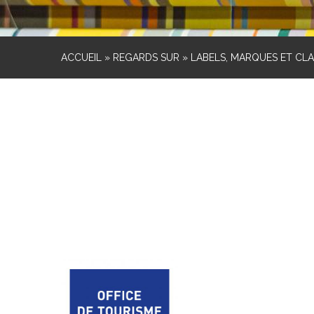
ACCUEIL
»
REGARDS SUR
»
LABELS, MARQUES ET CL