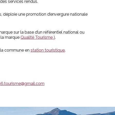
 des services rendus.
s, déploie une promotion d’envergure nationale
marque sur la base d’un référentiel national ou
 à la marque
Qualité Tourisme )
.
de la commune en
station touristique
.
66.tourisme@gmail.com