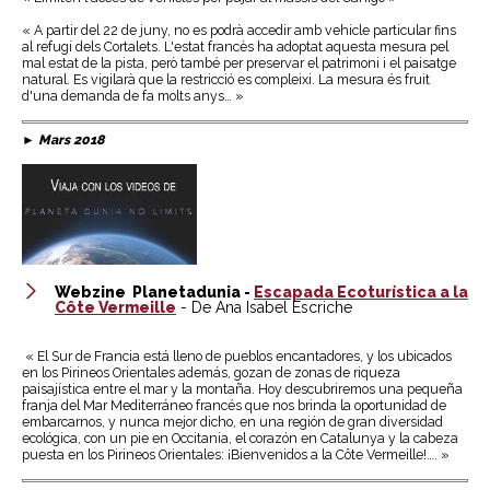
« A partir del 22 de juny, no es podrà accedir amb vehicle particular fins
al refugi dels Cortalets. L'estat francès ha adoptat aquesta mesura pel
mal estat de la pista, però també per preservar el patrimoni i el paisatge
natural. Es vigilarà que la restricció es compleixi. La mesura és fruit
d'una demanda de fa molts anys… »
►
Mars 2018
Webzine Planetadunia -
Escapada Ecoturística a la
Côte Vermeille
- De Ana Isabel Escriche
« El Sur de Francia está lleno de pueblos encantadores, y los ubicados
en los Pirineos Orientales además, gozan de zonas de riqueza
paisajística entre el mar y la montaña. Hoy descubriremos una pequeña
franja del Mar Mediterráneo francés que nos brinda la oportunidad de
embarcarnos, y nunca mejor dicho, en una región de gran diversidad
ecológica, con un pie en Occitania, el corazón en Catalunya y la cabeza
puesta en los Pirineos Orientales: ¡Bienvenidos a la Côte Vermeille!…. »