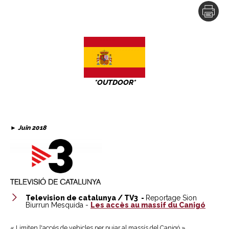
*OUTDOOR*
► Juin 2018
Television de catalunya / TV3 -
Reportage Sion
Biurrun Mesquida -
Les accès au massif du Canigó
« Limiten l'accés de vehicles per pujar al massís del Canigó »