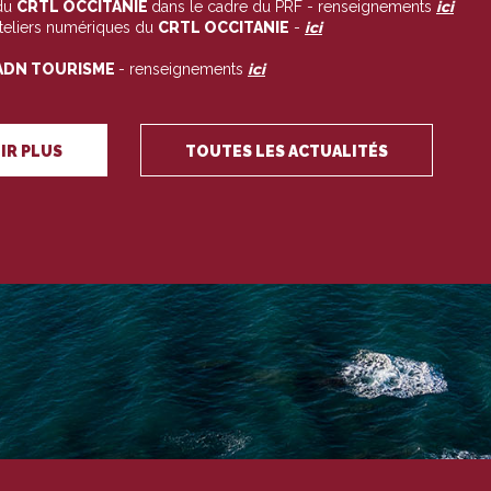
du
CRTL OCCITANIE
dans le cadre du PRF - renseignements
ici
ateliers numériques du
CRTL OCCITANIE
-
ici
ADN TOURISME
- renseignements
ici
IR PLUS
TOUTES LES ACTUALITÉS