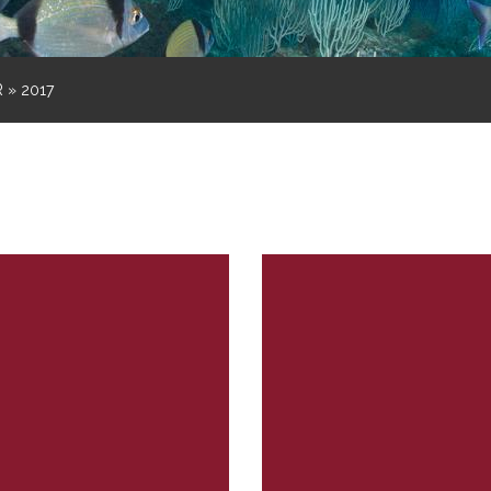
R
»
2017