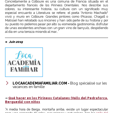
Concretamente a Collioure es una comuna de Francia situada en el
departamento francés de los Pirineos Orientales. Nos describe sus
colores, su interesante historia, su cultura con un significado muy
especial encuanto a Literatura se refiere, el poeta "Antonio Machado"
vivió y murio en Collioure. Grandes pintores como (Picasso, Chagall o
Matisse) han retratado sus rincones y han sido parte de su historia y por
su puesto no podemos pasar por alto su esmerada gastronomía, disfrutar
de unas excelentes anchoas con un gran vino de banyuls, despidiendo
al día en una terraza mirando al mar…”
►
Juin 2019
LOCAACADEMIAFAMILIAR.COM -
Blog spécialisé sur les
vacances en famille
⇒
Qué hacer en los Pirineos Catalanes (Valls del Pedraforca,
Berguedà) con niños
“A media hora de Berga, montaña arriba, existe un lugar espectacular