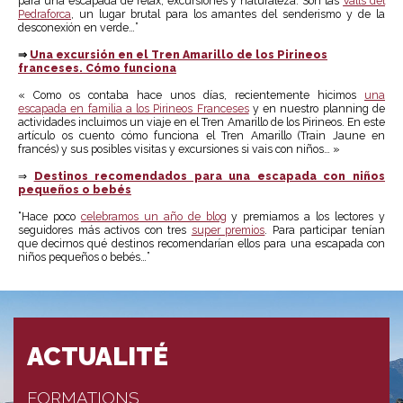
para una escapada de relax, excursiones y naturaleza. Son las
Valls del
Pedraforca
, un lugar brutal para los amantes del senderismo y de la
desconexión en verde…”
⇒
Una excursión en el Tren Amarillo de los Pirineos
franceses. Cómo funciona
« Como os contaba hace unos días, recientemente hicimos
una
escapada en familia a los Pirineos Franceses
y en nuestro planning de
actividades incluimos un viaje en el Tren Amarillo de los Pirineos. En este
artículo os cuento cómo funciona el Tren Amarillo (Train Jaune en
francés) y sus posibles visitas y excursiones si vais con niños… »
⇒
Destinos recomendados para una escapada con niños
pequeños o bebés
“Hace poco
celebramos un año de blog
y premiamos a los lectores y
seguidores más activos con tres
super premios
. Para participar tenían
que decirnos qué destinos recomendarían ellos para una escapada con
niños pequeños o bebés…”
ACTUALITÉ
FORMATIONS