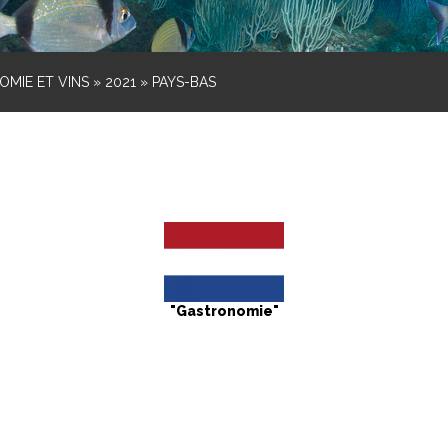
MIE ET VINS
»
2021
»
PAYS-BAS
"Gastronomie"