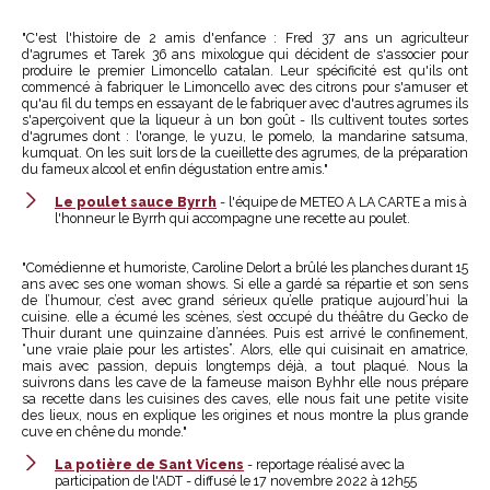
"C'est l'histoire de 2 amis d'enfance : Fred 37 ans un agriculteur
d'agrumes et Tarek 36 ans mixologue qui décident de s'associer pour
produire le premier Limoncello catalan. Leur spécificité est qu'ils ont
commencé à fabriquer le Limoncello avec des citrons pour s'amuser et
qu'au fil du temps en essayant de le fabriquer avec d'autres agrumes ils
s'aperçoivent que la liqueur à un bon goût - Ils cultivent toutes sortes
d'agrumes dont : l'orange, le yuzu, le pomelo, la mandarine satsuma,
kumquat. On les suit lors de la cueillette des agrumes, de la préparation
du fameux alcool et enfin dégustation entre amis."
Le poulet sauce Byrrh
- l'équipe de METEO A LA CARTE a mis à
l'honneur le Byrrh qui accompagne une recette au poulet.
"Comédienne et humoriste, Caroline Delort a brûlé les planches durant 15
ans avec ses one woman shows. Si elle a gardé sa répartie et son sens
de l’humour, c’est avec grand sérieux qu’elle pratique aujourd’hui la
cuisine. elle a écumé les scènes, s’est occupé du théâtre du Gecko de
Thuir durant une quinzaine d’années. Puis est arrivé le confinement,
“une vraie plaie pour les artistes”. Alors, elle qui cuisinait en amatrice,
mais avec passion, depuis longtemps déjà, a tout plaqué. Nous la
suivrons dans les cave de la fameuse maison Byhhr elle nous prépare
sa recette dans les cuisines des caves, elle nous fait une petite visite
des lieux, nous en explique les origines et nous montre la plus grande
cuve en chêne du monde."
La potière de Sant Vicens
- reportage réalisé avec la
participation de l'ADT - diffusé le 17 novembre 2022 à 12h55