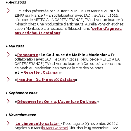
♦
Avril 2022
Emission présentée par Laurent ROMEJKO et Marine VIGNES à
12H55 sur France 3 - En collaboration avec l'ADT, le 13 avril 2022,
l'équipe de METEO A LA CARTE/ FRANCE3 TV est venue tourner à
Néfiach chez une productrice d'artichauts, Aurélia Ponsich,et chez
Julien Montassié, au restaurant Riberach une "
selle d'agneau
aux artichauts catalans
"
♦
Mai 2022
«
Rencontre
: le Collioure de Mathieu Madenian»
En
collaboration avec l'ADT, le 15 avril 2022, l'équipe de METEO A LA
CARTE/ FRANCE3 TV est venue tourner à Collioure à la rencontre
de Mathieu Madénian,habitant de la cité des peintres
et
«
Recette : Calamar
»
«
Insolite : Du thé 100% Catalan
»
♦
Septembre 2022
«
Découverte : Oniria, L'aventure De L'eau
»
♦
Novembre 2022
Le Limoncello catalan
-
Reportage le 03 novembre 2022 à
Argelès sur Mer (
la Mer Blanche)
Diffusion le 19 novembre 2022