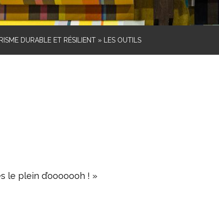
RISME DURABLE ET RÉSILIENT
»
LES OUTILS
es le plein d’ooooooh ! »