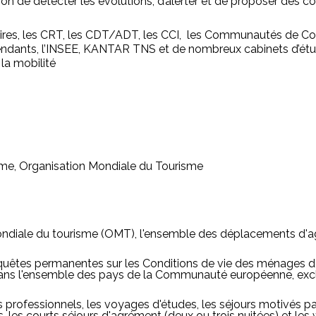
 de détecter les évolutions, d’alerter et de proposer des correc
toires, les CRT, les CDT/ADT, les CCI, les Communautés de C
dants, l’INSEE, KANTAR TNS et de nombreux cabinets d’étud
 la mobilité
sme, Organisation Mondiale du Tourisme
ondiale du tourisme (OMT), l'ensemble des déplacements d'
enquêtes permanentes sur les Conditions de vie des ménages de 
ns l'ensemble des pays de la Communauté européenne, exclut
professionnels, les voyages d'études, les séjours motivés par
 les courts séjours d'agrément (deux ou trois nuitées) et les