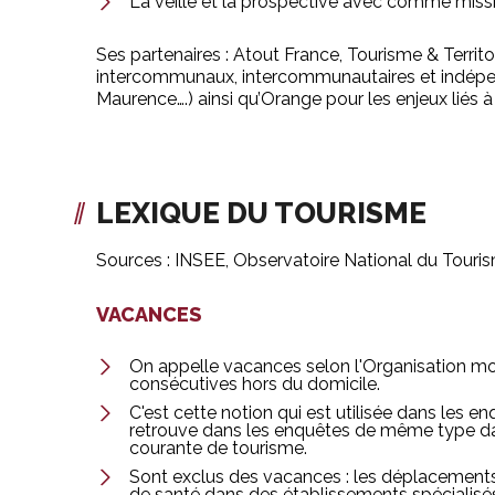
La veille et la prospective avec comme mission
Ses partenaires : Atout France, Tourisme & Terri
intercommunaux, intercommunautaires et indépen
Maurence….) ainsi qu’Orange pour les enjeux liés à
LEXIQUE DU TOURISME
Sources : INSEE, Observatoire National du Touri
VACANCES
On appelle vacances selon l'Organisation m
consécutives hors du domicile.
C'est cette notion qui est utilisée dans les 
retrouve dans les enquêtes de même type da
courante de tourisme.
Sont exclus des vacances : les déplacements 
de santé dans des établissements spécialisés,