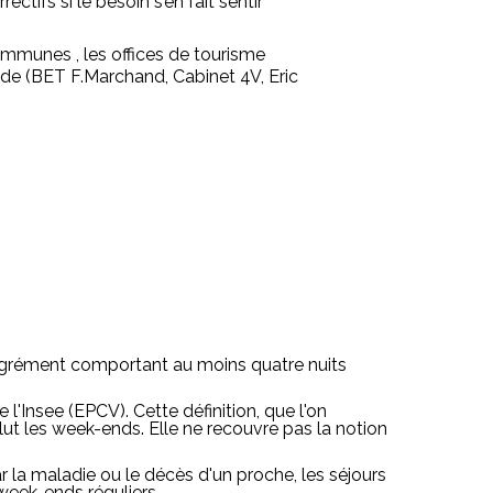
tifs si le besoin s’en fait sentir
ommunes , les offices de tourisme
e (BET F.Marchand, Cabinet 4V, Eric
agrément comportant au moins quatre nuits
l'Insee (EPCV). Cette définition, que l'on
 les week-ends. Elle ne recouvre pas la notion
 la maladie ou le décès d'un proche, les séjours
 week-ends réguliers