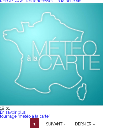
REPORTAGE : les forteresses - ô la belle vie
18 01
En savoir plus
tournage "météo à la carte"
1
SUIVANT ›
DERNIER »