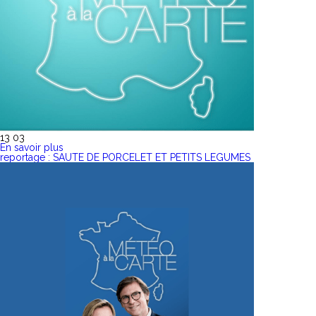
13 03
En savoir plus
reportage : SAUTE DE PORCELET ET PETITS LEGUMES