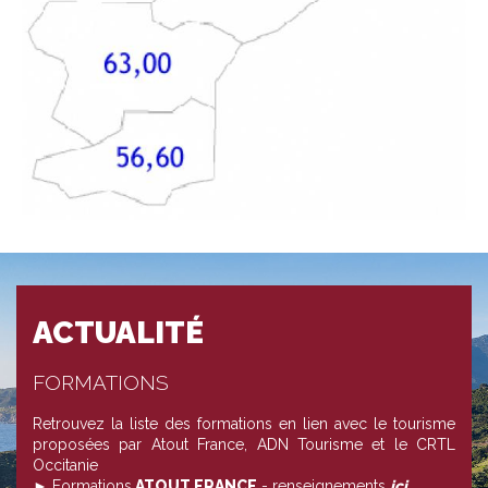
ACTUALITÉ
FORMATIONS
Retrouvez la liste des formations en lien avec le tourisme
proposées par Atout France, ADN Tourisme et le CRTL
Occitanie
► Formations
ATOUT FRANCE
- renseignements
ici